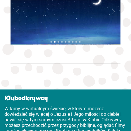
; Miał
ich
jaki
a nic
est
a mnie
ólem
usowi,
lem.
zony.
Klubodkrywcy
Witamy w wirtualnym świecie, w którym możesz
dowiedzieć się więcej o Jezusie i Jego miłości do ciebie i
bawić się w tym samym czasie! Tutaj w Klubie Odkrywcy
możesz przechodzić przez przygody biblijne, oglądać filmy
i grać w ekscytujące gry! Spotkasz Przewodników Szlaku,