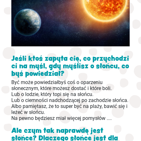
Jeśli ktoś zapyta cię, co przychodzi
ci na myśl, gdy myślisz o słońcu, co
byś powiedział?
Być może powiedziałbyś coś o oparzeniu
słonecznym, które możesz dostać i które boli.
Lub o lodzie, który topi się na słońcu.
Lub o ciemności nadchodzącej po zachodzie słońca.
Albo pamiętasz, że to super być na plaży, bawić się i
leżeć w słońcu.
Na pewno będziesz miał więcej pomysłów ....
Ale czym tak naprawdę jest
słońce? Dlaczego słońce jest dla