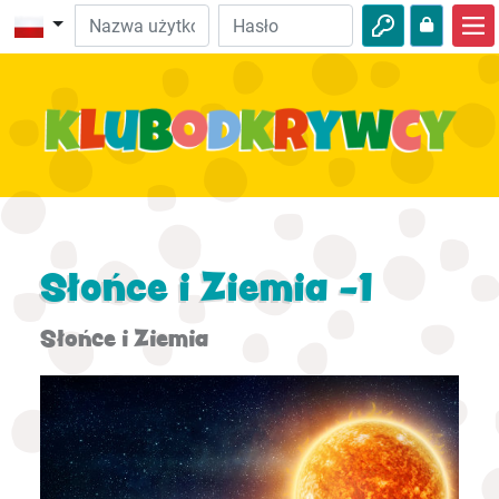
Strona główna
Biblijne przygody
Wideo
Audio
Ciekawostki
Słońce i Ziemia -1
Przygody
Słońce i Ziemia
Aktywności