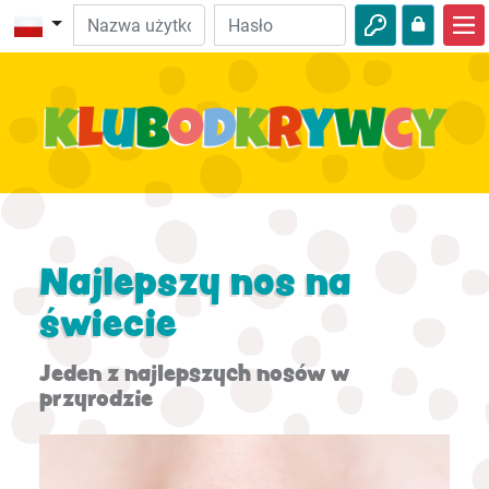
Strona główna
Biblijne przygody
Wideo
Audio
Ciekawostki
Najlepszy nos na
Przygody
świecie
Aktywności
Jeden z najlepszych nosów w
przyrodzie