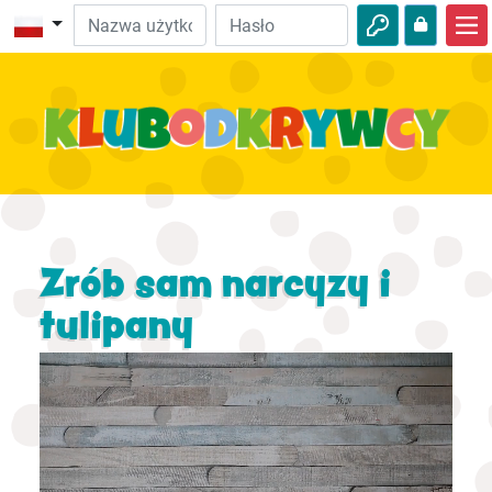
Strona główna
Biblijne przygody
Wideo
Audio
Ciekawostki
Zrób sam narcyzy i
Przygody
tulipany
Aktywności