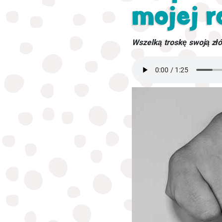
mojej 
Wszelką troskę swoją złóż