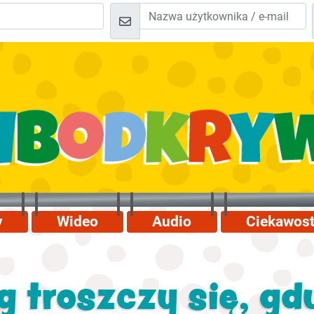
y
Wideo
Audio
Ciekawost
g troszczy się, gd