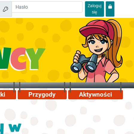
Zaloguj
się
ki
Przygody
Aktywności
y w